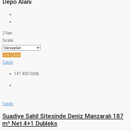
Depo Alanı
2 İlan
Sırala:
Öne Çıkan
Satılık
147.400.000₺
Satılık
Suadiye Sahil Sitesinde Deniz Manzaralı 187
m² Net 4+1 Dubleks