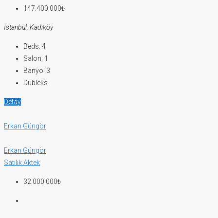
147.400.000₺
İstanbul, Kadıköy
Beds:
4
Salon:
1
Banyo:
3
Dubleks
Detay
Erkan Güngör
Erkan Güngör
Satılık
Aktek
32.000.000₺