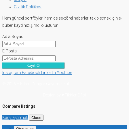
Gizlilik Politikası
Hem güncel portföyleri hem de sektörel haberleri takip etmek için e-
bülten kaydınızı şimdi oluşturun.
Ad & Soyad
E-Posta
Kayıt Ol
Instagram
Facebook
Linkedin
Youtube
© 2026 – Erkan Güngör Gayrimenkul
Design by ♥ Fikirler Ofisi
Compare listings
Karşılaştırmak
Close
Oturum aç