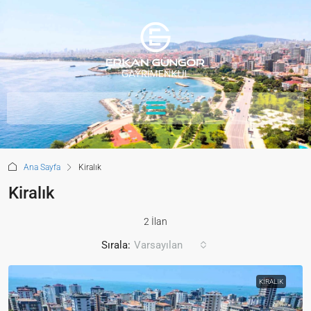
Ana Sayfa
Kiralık
Kiralık
2 İlan
Sırala:
Varsayılan
KIRALIK