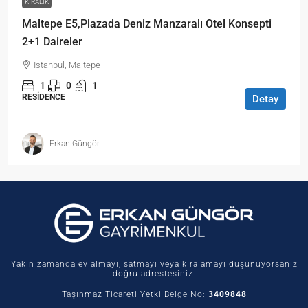
KIRALIK
Maltepe E5,Plazada Deniz Manzaralı Otel Konsepti
2+1 Daireler
İstanbul, Maltepe
1
0
1
RESIDENCE
Detay
Erkan Güngör
Yakın zamanda ev almayı, satmayı veya kiralamayı düşünüyorsanız
doğru adrestesiniz.
Taşınmaz Ticareti Yetki Belge No:
3409848