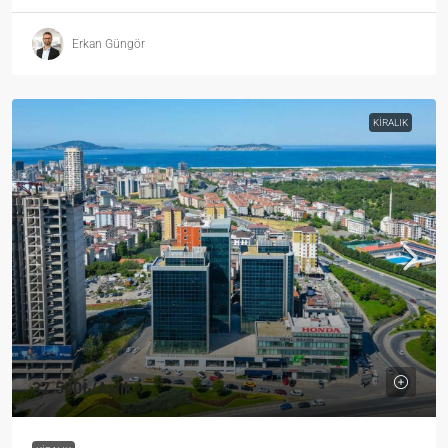
Erkan Güngör
KIRALIK
37.500₺
/Aylık