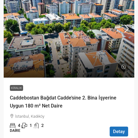
160.000₺
/Aylık
KIRALIK
Caddebostan Bağdat Cadde’sine 2. Bina İşyerine
Uygun 180 m² Net Daire
İstanbul, Kadıköy
4
1
2
DAIRE
Detay