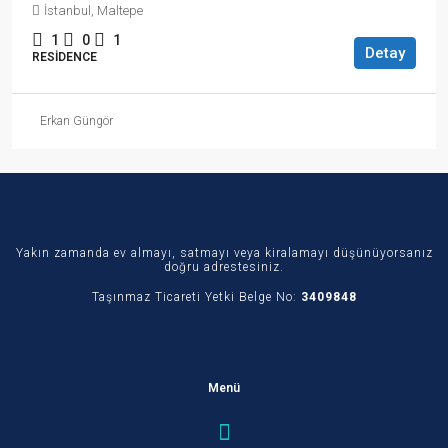
İstanbul, Maltepe
1
0
1
Detay
RESIDENCE
Erkan Güngör
Yakın zamanda ev almayı, satmayı veya kiralamayı düşünüyorsanız
doğru adrestesiniz.
Taşınmaz Ticareti Yetki Belge No:
3409848
Menü