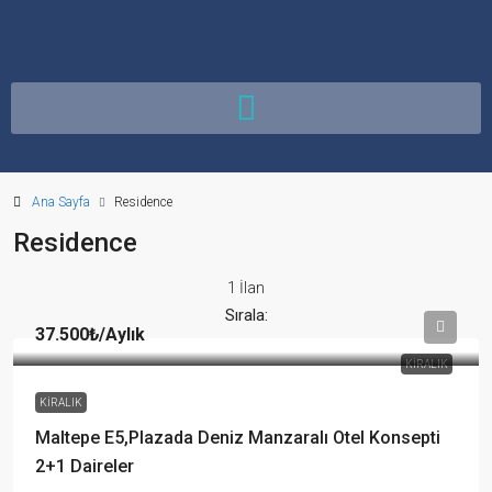
Ana Sayfa
Residence
Residence
1 İlan
Sırala:
37.500₺
/Aylık
KIRALIK
KIRALIK
Maltepe E5,Plazada Deniz Manzaralı Otel Konsepti
2+1 Daireler