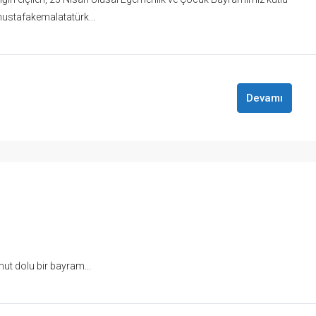
stafakemalatatürk...
Devamı
ut dolu bir bayram...