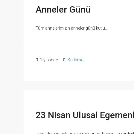
Anneler Günü
Tüm annelerimizin anneler günü kutlu...
2 yıl önce
Kutlama
23 Nisan Ulusal Egemen
Umut dolu yarınlarımızın mimarları, barışın ve kardeş