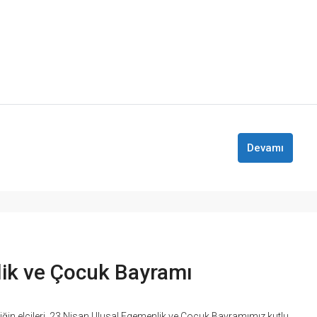
Devamı
lik ve Çocuk Bayramı
liğin elçileri, 23 Nisan Ulusal Egemenlik ve Çocuk Bayramımız kutlu