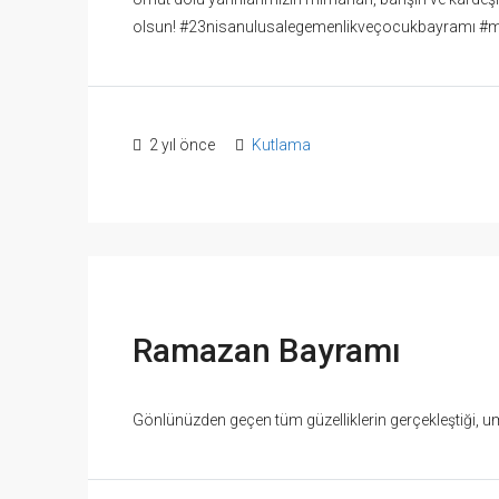
olsun! #23nisanulusalegemenlikveçocukbayramı #mu
2 yıl önce
Kutlama
Ramazan Bayramı
Gönlünüzden geçen tüm güzelliklerin gerçekleştiği, um