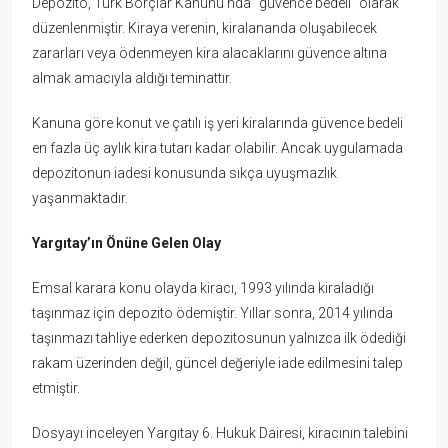
Depozito, Türk Borçlar Kanunu’nda “güvence bedeli” olarak
düzenlenmiştir. Kiraya verenin, kiralananda oluşabilecek
zararları veya ödenmeyen kira alacaklarını güvence altına
almak amacıyla aldığı teminattır.
Kanuna göre konut ve çatılı iş yeri kiralarında güvence bedeli
en fazla üç aylık kira tutarı kadar olabilir. Ancak uygulamada
depozitonun iadesi konusunda sıkça uyuşmazlık
yaşanmaktadır.
Yargıtay’ın Önüne Gelen Olay
Emsal karara konu olayda kiracı, 1993 yılında kiraladığı
taşınmaz için depozito ödemiştir. Yıllar sonra, 2014 yılında
taşınmazı tahliye ederken depozitosunun yalnızca ilk ödediği
rakam üzerinden değil, güncel değeriyle iade edilmesini talep
etmiştir.
Dosyayı inceleyen Yargıtay 6. Hukuk Dairesi, kiracının talebini