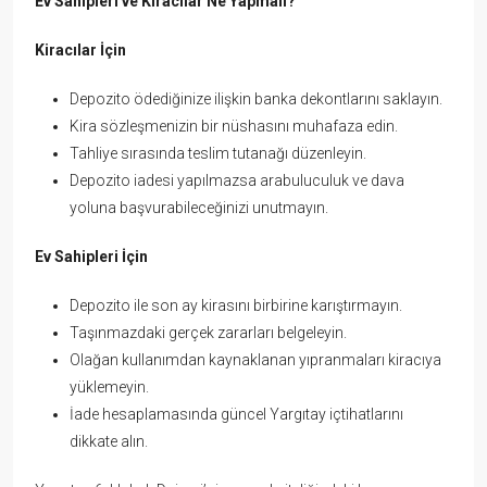
Ev Sahipleri ve Kiracılar Ne Yapmalı?
Kiracılar İçin
Depozito ödediğinize ilişkin banka dekontlarını saklayın.
Kira sözleşmenizin bir nüshasını muhafaza edin.
Tahliye sırasında teslim tutanağı düzenleyin.
Depozito iadesi yapılmazsa arabuluculuk ve dava
yoluna başvurabileceğinizi unutmayın.
Ev Sahipleri İçin
Depozito ile son ay kirasını birbirine karıştırmayın.
Taşınmazdaki gerçek zararları belgeleyin.
Olağan kullanımdan kaynaklanan yıpranmaları kiracıya
yüklemeyin.
İade hesaplamasında güncel Yargıtay içtihatlarını
dikkate alın.