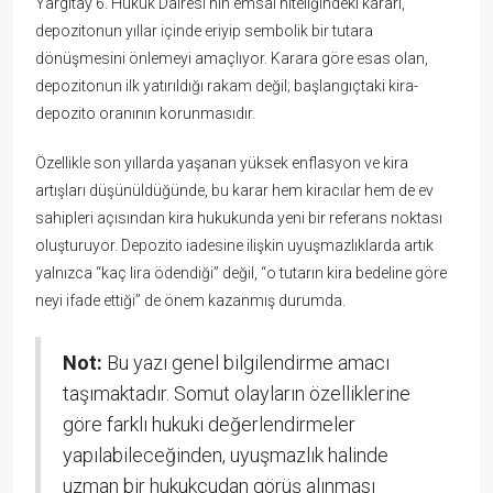
Yargıtay 6. Hukuk Dairesi’nin emsal niteliğindeki kararı,
depozitonun yıllar içinde eriyip sembolik bir tutara
dönüşmesini önlemeyi amaçlıyor. Karara göre esas olan,
depozitonun ilk yatırıldığı rakam değil; başlangıçtaki kira-
depozito oranının korunmasıdır.
Özellikle son yıllarda yaşanan yüksek enflasyon ve kira
artışları düşünüldüğünde, bu karar hem kiracılar hem de ev
sahipleri açısından kira hukukunda yeni bir referans noktası
oluşturuyor. Depozito iadesine ilişkin uyuşmazlıklarda artık
yalnızca “kaç lira ödendiği” değil, “o tutarın kira bedeline göre
neyi ifade ettiği” de önem kazanmış durumda.
Not:
Bu yazı genel bilgilendirme amacı
taşımaktadır. Somut olayların özelliklerine
göre farklı hukuki değerlendirmeler
yapılabileceğinden, uyuşmazlık halinde
uzman bir hukukçudan görüş alınması