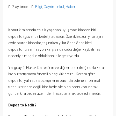
2 ay önce
Bilgi
,
Gayrimenkul
,
Haber
Konut kiralarında en sık yaşanan uyuşmazlıklardan biri
depozito (güvence bedeli) iadesidir. Özellikle uzun yıllar aynı
evde oturan kiracılar, taşınırken yıllar önce ödedikleri
depozitonun enflasyon karşısında ciddi değer kaybetmesi
nedeniyle mağdur olduklarını dile getiriyordu.
Yargıtay 6. Hukuk Dairesi’nin verdiği emsal niteliğindeki karar
ise bu tartışmaya önemli bir açıklık getirdi. Karara göre
depozito, yalnızca sözleşmenin başında ödenen nominal
tutar üzerinden değil, kira bedeliyle olan oranı korunarak
güncel kira bedeli üzerinden hesaplanarak iade edilmelidir.
Depozito Nedir?