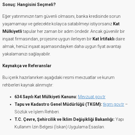
Sonuç: Hangisini Seçmeli?
Eğer yatırımınızın tam güvenli olmasını, banka kredisinde sorun
yaşamamayı ve gelecekte kolayca satabilmeyi istiyorsanız
Kat
Mülkiyetli
tapular her zaman bir adım öndedir. Ancak güvenilir bir
inşaat firmasından, projesine uygun ilerleyen bir
Kat İrtifaklı
daire
almak, henüz inşaat aşamasındayken daha uygun fiyat avantajı
yakalamanızı sağlayabilir.
Kaynakça ve Referanslar
Bu içerik hazırlanırken aşağıdaki resmi mevzuatlar ve kurum
rehberleri kaynak alınmıştır:
634 Sayılı Kat Mülkiyeti Kanunu:
Mevzuat.gov.tr
Tapu ve Kadastro Genel Müdürlüğü (TKGM):
tkgm.gov.tr
–
Sözlük ve İşlem Rehberi.
T.C. Çevre, Şehircilik ve İklim Değişikliği Bakanlığı:
Yapı
Kullanım İzin Belgesi (İskan) Uygulama Esasları.