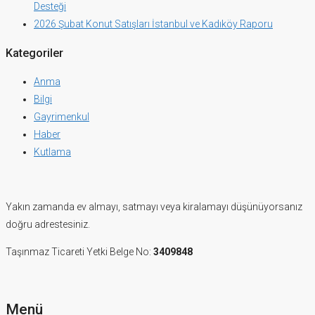
Desteği
2026 Şubat Konut Satışları İstanbul ve Kadıköy Raporu
Kategoriler
Anma
Bilgi
Gayrimenkul
Haber
Kutlama
Yakın zamanda ev almayı, satmayı veya kiralamayı düşünüyorsanız
doğru adrestesiniz.
Taşınmaz Ticareti Yetki Belge No:
3409848
Menü