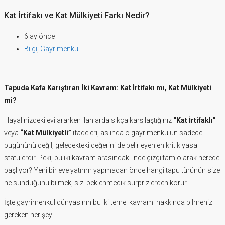
Kat İrtifakı ve Kat Mülkiyeti Farkı Nedir?
6 ay önce
Bilgi
,
Gayrimenkul
Tapuda Kafa Karıştıran İki Kavram: Kat İrtifakı mı, Kat Mülkiyeti
mi?
Hayalinizdeki evi ararken ilanlarda sıkça karşılaştığınız
“Kat İrtifaklı”
veya
“Kat Mülkiyetli”
ifadeleri, aslında o gayrimenkulün sadece
bugününü değil, gelecekteki değerini de belirleyen en kritik yasal
statülerdir. Peki, bu iki kavram arasındaki ince çizgi tam olarak nerede
başlıyor? Yeni bir eve yatırım yapmadan önce hangi tapu türünün size
ne sunduğunu bilmek, sizi beklenmedik sürprizlerden korur.
İşte gayrimenkul dünyasının bu iki temel kavramı hakkında bilmeniz
gereken her şey!