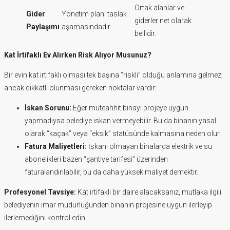
Ortak alanlar ve
Gider
Yönetim planı taslak
giderler net olarak
Paylaşımı
aşamasındadır.
bellidir.
Kat İrtifaklı Ev Alırken Risk Alıyor Musunuz?
Bir evin kat irtifaklı olması tek başına “riskli” olduğu anlamına gelmez;
ancak dikkatli olunması gereken noktalar vardır:
İskan Sorunu:
Eğer müteahhit binayı projeye uygun
yapmadıysa belediye iskan vermeyebilir. Bu da binanın yasal
olarak “kaçak” veya “eksik” statüsünde kalmasına neden olur.
Fatura Maliyetleri:
İskanı olmayan binalarda elektrik ve su
abonelikleri bazen “şantiye tarifesi” üzerinden
faturalandırılabilir, bu da daha yüksek maliyet demektir.
Profesyonel Tavsiye:
Kat irtifaklı bir daire alacaksanız, mutlaka ilgili
belediyenin imar müdürlüğünden binanın projesine uygun ilerleyip
ilerlemediğini kontrol edin.