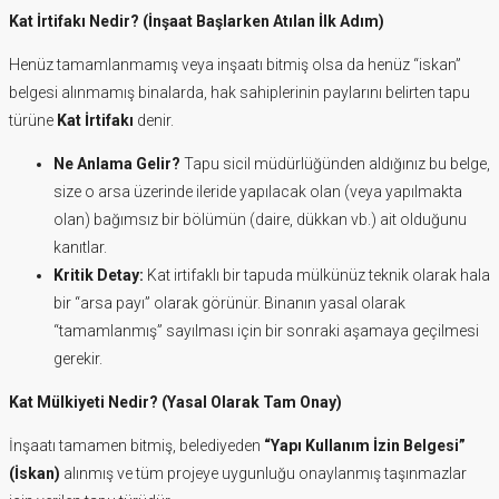
Kat İrtifakı Nedir? (İnşaat Başlarken Atılan İlk Adım)
Henüz tamamlanmamış veya inşaatı bitmiş olsa da henüz “iskan”
belgesi alınmamış binalarda, hak sahiplerinin paylarını belirten tapu
türüne
Kat İrtifakı
denir.
Ne Anlama Gelir?
Tapu sicil müdürlüğünden aldığınız bu belge,
size o arsa üzerinde ileride yapılacak olan (veya yapılmakta
olan) bağımsız bir bölümün (daire, dükkan vb.) ait olduğunu
kanıtlar.
Kritik Detay:
Kat irtifaklı bir tapuda mülkünüz teknik olarak hala
bir “arsa payı” olarak görünür. Binanın yasal olarak
“tamamlanmış” sayılması için bir sonraki aşamaya geçilmesi
gerekir.
Kat Mülkiyeti Nedir? (Yasal Olarak Tam Onay)
İnşaatı tamamen bitmiş, belediyeden
“Yapı Kullanım İzin Belgesi”
(İskan)
alınmış ve tüm projeye uygunluğu onaylanmış taşınmazlar