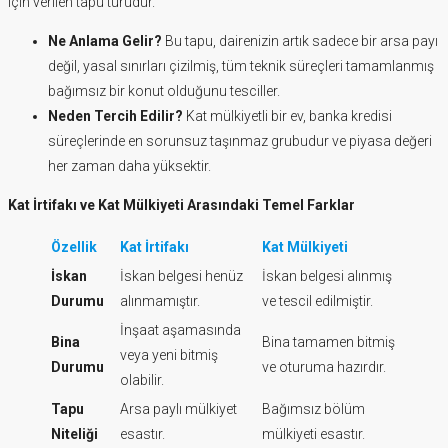
için verilen tapu türüdür.
Ne Anlama Gelir?
Bu tapu, dairenizin artık sadece bir arsa payı
değil, yasal sınırları çizilmiş, tüm teknik süreçleri tamamlanmış
bağımsız bir konut olduğunu tesciller.
Neden Tercih Edilir?
Kat mülkiyetli bir ev, banka kredisi
süreçlerinde en sorunsuz taşınmaz grubudur ve piyasa değeri
her zaman daha yüksektir.
Kat İrtifakı ve Kat Mülkiyeti Arasındaki Temel Farklar
Özellik
Kat İrtifakı
Kat Mülkiyeti
İskan
İskan belgesi henüz
İskan belgesi alınmış
Durumu
alınmamıştır.
ve tescil edilmiştir.
İnşaat aşamasında
Bina
Bina tamamen bitmiş
veya yeni bitmiş
Durumu
ve oturuma hazırdır.
olabilir.
Tapu
Arsa paylı mülkiyet
Bağımsız bölüm
Niteliği
esastır.
mülkiyeti esastır.