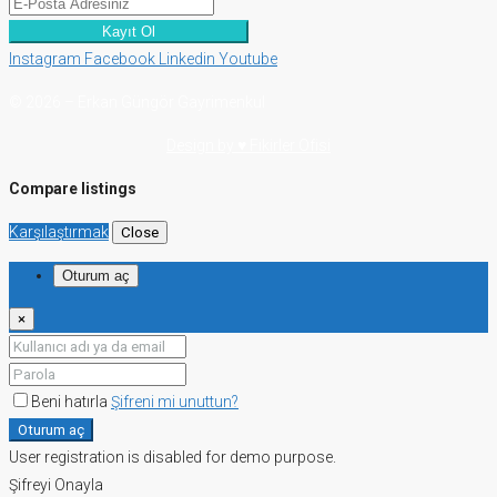
Kayıt Ol
Instagram
Facebook
Linkedin
Youtube
© 2026 – Erkan Güngör Gayrimenkul
Design by ♥ Fikirler Ofisi
Compare listings
Karşılaştırmak
Close
Oturum aç
×
Beni hatırla
Şifreni mi unuttun?
Oturum aç
User registration is disabled for demo purpose.
Şifreyi Onayla