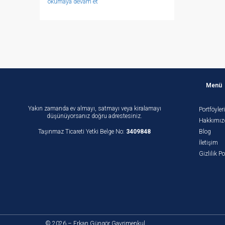
okumaya devam et
Menü
Yakın zamanda ev almayı, satmayı veya kiralamayı
Portföyler
düşünüyorsanız doğru adrestesiniz.
Hakkımız
Taşınmaz Ticareti Yetki Belge No:
3409848
Blog
İletişim
Gizlilik Po
© 2026 – Erkan Güngör Gayrimenkul