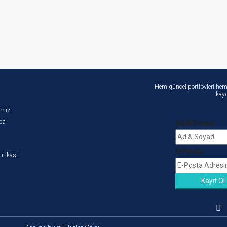
Hem güncel portföyleri hem 
kayd
imiz
da
Ad & Soyad
E-Posta
litikası
Kayıt Ol